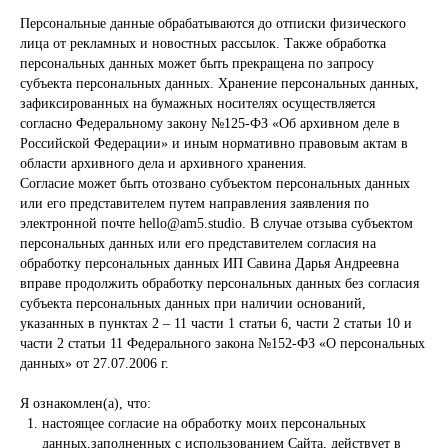
Персональные данные обрабатываются до отписки физического
лица от рекламных и новостных рассылок. Также обработка
персональных данных может быть прекращена по запросу
субъекта персональных данных. Хранение персональных данных,
зафиксированных на бумажных носителях осуществляется
согласно Федеральному закону №125-ФЗ «Об архивном деле в
Российской Федерации» и иным нормативно правовым актам в
Предметы
области архивного дела и архивного хранения.
Сотрудничество
Согласие может быть отозвано субъектом персональных данных
или его представителем путем направления заявления по
Контакты
электронной почте hello@am5.studio. В случае отзыва субъектом
персональных данных или его представителем согласия на
обработку персональных данных ИП Савина Дарья Андреевна
вправе продолжить обработку персональных данных без согласия
субъекта персональных данных при наличии оснований,
указанных в пунктах 2 – 11 части 1 статьи 6, части 2 статьи 10 и
Email
Call us
части 2 статьи 11 Федерального закона №152-ФЗ «О персональных
данных» от 27.07.2006 г.
hello@am5.studio
+7 906 776 46 00
Я ознакомлен(а), что:
настоящее согласие на обработку моих персональных
All Rights
Оферта
Reserved © 2026
Политика
данных,заполненных с использованием Cайта, действует в